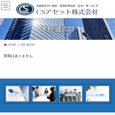
コ
ナ
ン
ビ
テ
ゲ
ン
ー
ツ
シ
水野 健次郎
に
ョ
移
ン
動
に
HOME
水野 健次郎
移
動
投稿はありません。