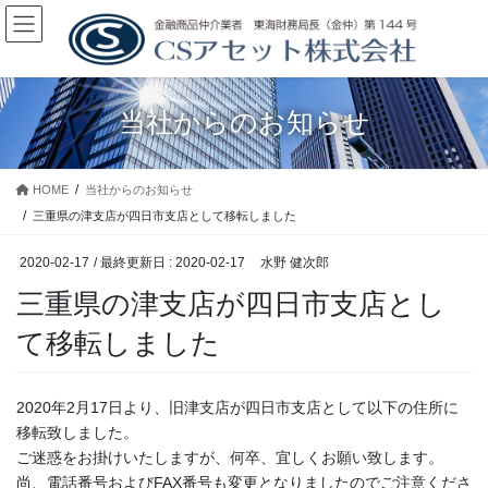
コ
ナ
ン
ビ
テ
ゲ
ン
ー
ツ
シ
当社からのお知らせ
に
ョ
移
ン
動
に
HOME
当社からのお知らせ
移
動
三重県の津支店が四日市支店として移転しました
2020-02-17
/ 最終更新日 :
2020-02-17
水野 健次郎
三重県の津支店が四日市支店とし
て移転しました
2020年2月17日より、旧津支店が四日市支店として以下の住所に
移転致しました。
ご迷惑をお掛けいたしますが、何卒、宜しくお願い致します。
尚、電話番号およびFAX番号も変更となりましたのでご注意くださ