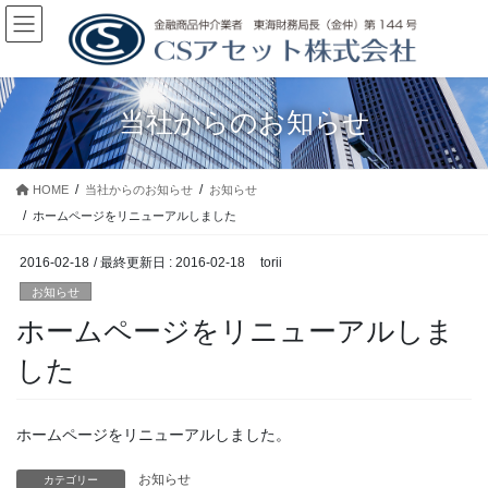
コ
ナ
ン
ビ
テ
ゲ
ン
ー
ツ
シ
当社からのお知らせ
に
ョ
移
ン
動
に
HOME
当社からのお知らせ
お知らせ
移
動
ホームページをリニューアルしました
2016-02-18
/ 最終更新日 :
2016-02-18
torii
お知らせ
ホームページをリニューアルしま
した
ホームページをリニューアルしました。
お知らせ
カテゴリー