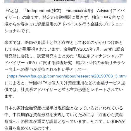
IFAとは、「Independent(独立) Financial(金融) Advisor(アドバ
イザー)」の略です。特定の金融機関に属さず、独立・中立的な立
場からお客さまに資産運用のアドバイスを行う金融のプロフェッ
ショナルです。
米国では、医師や弁護士と並ぶ存在としてお金のかかりつけ医と
してIFAが重要視されています。金融庁が2019年7月、みずほ総合
研究所に委託し、調査研究をまとめた「独立系フィナンシャルア
ドバイザー（IFA）に関する調査研究—幅広い世代の金融リテラシ
ー向上への寄与が期待される担い手として—」
（
https://www.fsa.go.jp/common/about/research/20190703_3.html
）によると、米国のIFAは個人向け資産運用などの金融サービス提
供では、社員系アドバイザーと並ぶ主力形態とレポートされてい
ます。
日本の家計金融資産の過半は現預金となっているといわれている
中、中長期的な資産形成を実現していくためには「貯蓄から資産
形成へ」の推進が重要な課題となっています。そこで、いまIFAが
注目を集めているのです。